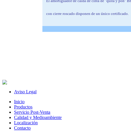
El amortiguador de caída de cinta de "quita y pon" 
con cierre roscado disponen de un único certificado.
Aviso Legal
Inicio
Productos
Servicio Post-Venta
Calidad y Medioambiente
Localización
Contacto