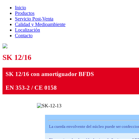
Inicio
Productos
Servicio Post-Venta
Calidad y Medioambiente
Localización
Contacto
SK 12/16
SK 12/16 con amortiguador BFDS
EN 353-2 / CE 0158
La cuerda envolvente del núcleo puede ser confeccio